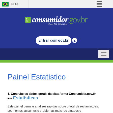
BRASIL
Simplifique!
Comunica BR
Participe
Acesso à informação
Entrar com
gov.br
Legislação
Canais
Toggle
naviga
Painel Estatístico
1. Consulte os dados gerais da plataforma Consumidor.gov.br
Estatísticas
em
Este painel permite análises rápidas sobre o total de reclamações,
segmentos, assuntos e problemas mais reclamados e