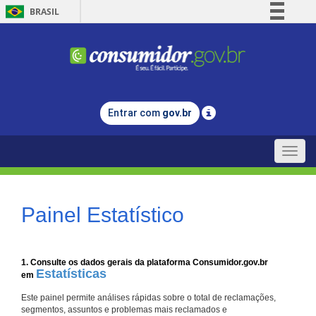
BRASIL
Simplifique!
Comunica BR
Participe
Acesso à informação
Entrar com
gov.br
Legislação
Canais
Toggle
naviga
Painel Estatístico
1. Consulte os dados gerais da plataforma Consumidor.gov.br
Estatísticas
em
Este painel permite análises rápidas sobre o total de reclamações,
segmentos, assuntos e problemas mais reclamados e