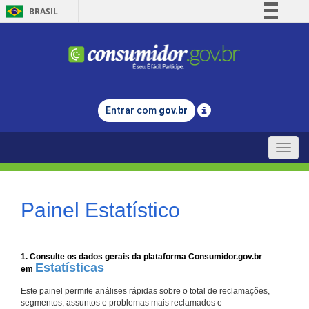
BRASIL
Simplifique!
Comunica BR
Participe
Acesso à informação
Entrar com
gov.br
Legislação
Canais
Toggle
naviga
Painel Estatístico
1. Consulte os dados gerais da plataforma Consumidor.gov.br
Estatísticas
em
Este painel permite análises rápidas sobre o total de reclamações,
segmentos, assuntos e problemas mais reclamados e