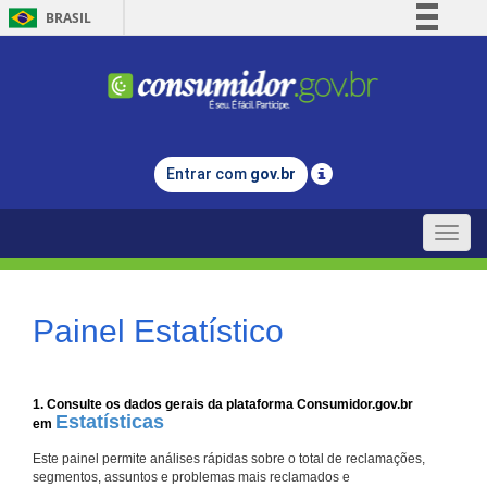
BRASIL
Simplifique!
Comunica BR
Participe
Acesso à informação
Entrar com
gov.br
Legislação
Canais
Toggle
naviga
Painel Estatístico
1. Consulte os dados gerais da plataforma Consumidor.gov.br
Estatísticas
em
Este painel permite análises rápidas sobre o total de reclamações,
segmentos, assuntos e problemas mais reclamados e