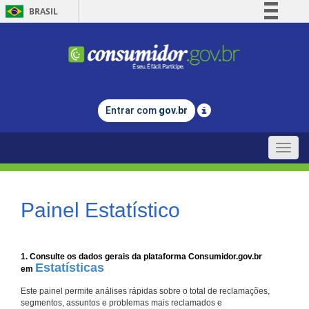
BRASIL
Simplifique!
Comunica BR
Participe
Acesso à informação
Entrar com
gov.br
Legislação
Canais
Toggle
naviga
Painel Estatístico
1. Consulte os dados gerais da plataforma Consumidor.gov.br
Estatísticas
em
Este painel permite análises rápidas sobre o total de reclamações,
segmentos, assuntos e problemas mais reclamados e