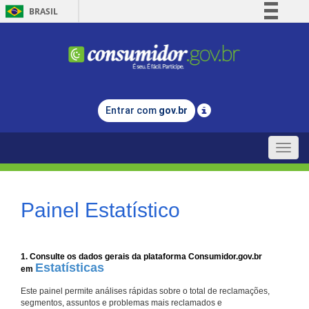
BRASIL
Simplifique!
Comunica BR
Participe
Acesso à informação
Entrar com
gov.br
Legislação
Canais
Toggle
naviga
Painel Estatístico
1. Consulte os dados gerais da plataforma Consumidor.gov.br
Estatísticas
em
Este painel permite análises rápidas sobre o total de reclamações,
segmentos, assuntos e problemas mais reclamados e