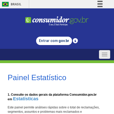
BRASIL
Simplifique!
Comunica BR
Participe
Acesso à informação
Entrar com
gov.br
Legislação
Canais
Toggle
naviga
Painel Estatístico
1. Consulte os dados gerais da plataforma Consumidor.gov.br
Estatísticas
em
Este painel permite análises rápidas sobre o total de reclamações,
segmentos, assuntos e problemas mais reclamados e