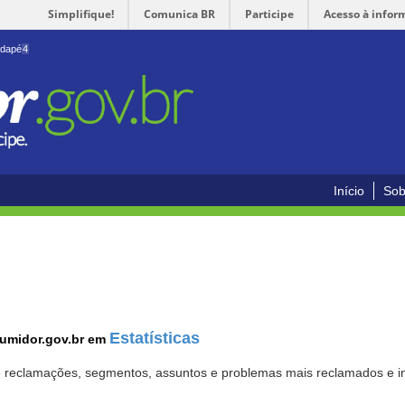
Simplifique!
Comunica BR
Participe
Acesso à infor
odapé
4
Início
Sob
Estatísticas
sumidor.gov.br em
 de reclamações, segmentos, assuntos e problemas mais reclamados e i