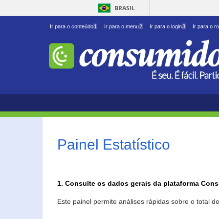
BRASIL
Ir para o conteúdo
1
Ir para o menu
2
Ir para o login
3
Ir para o r
Painel Estatístico
1. Consulte os dados gerais da plataforma Con
Este painel permite análises rápidas sobre o total