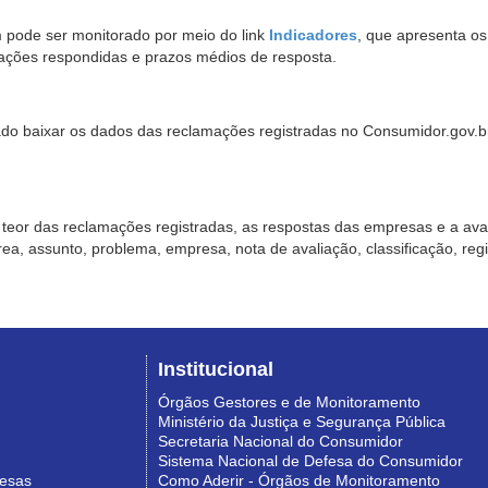
pode ser monitorado por meio do link
Indicadores
, que apresenta o
ações respondidas e prazos médios de resposta.
sado baixar os dados das reclamações registradas no Consumidor.gov.br,
o teor das reclamações registradas, as respostas das empresas e a aval
o área, assunto, problema, empresa, nota de avaliação, classificação, re
Institucional
Órgãos Gestores e de Monitoramento
Ministério da Justiça e Segurança Pública
Secretaria Nacional do Consumidor
Sistema Nacional de Defesa do Consumidor
resas
Como Aderir - Órgãos de Monitoramento