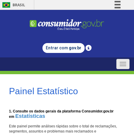
BRASIL
Simplifique!
Comunica BR
Participe
Acesso à informação
Entrar com
gov.br
Legislação
Canais
Toggle
naviga
Painel Estatístico
1. Consulte os dados gerais da plataforma Consumidor.gov.br
Estatísticas
em
Este painel permite análises rápidas sobre o total de reclamações,
segmentos, assuntos e problemas mais reclamados e