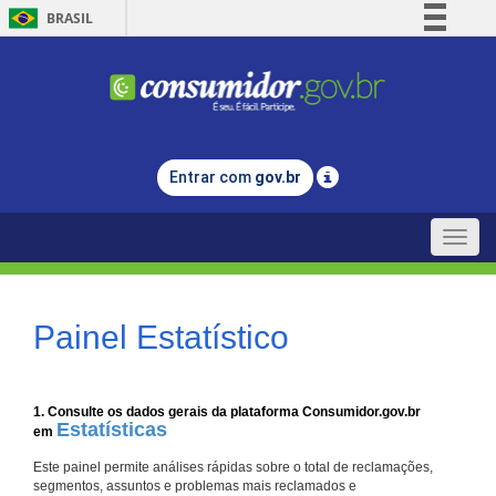
BRASIL
Simplifique!
Comunica BR
Participe
Acesso à informação
Entrar com
gov.br
Legislação
Canais
Toggle
naviga
Painel Estatístico
1. Consulte os dados gerais da plataforma Consumidor.gov.br
Estatísticas
em
Este painel permite análises rápidas sobre o total de reclamações,
segmentos, assuntos e problemas mais reclamados e