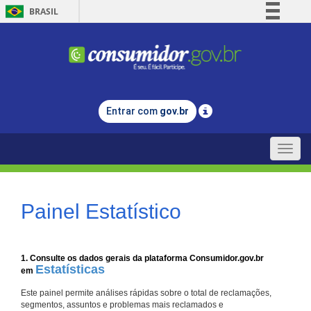
BRASIL
Simplifique!
Comunica BR
Participe
Acesso à informação
Entrar com
gov.br
Legislação
Canais
Toggle
naviga
Painel Estatístico
1. Consulte os dados gerais da plataforma Consumidor.gov.br
Estatísticas
em
Este painel permite análises rápidas sobre o total de reclamações,
segmentos, assuntos e problemas mais reclamados e