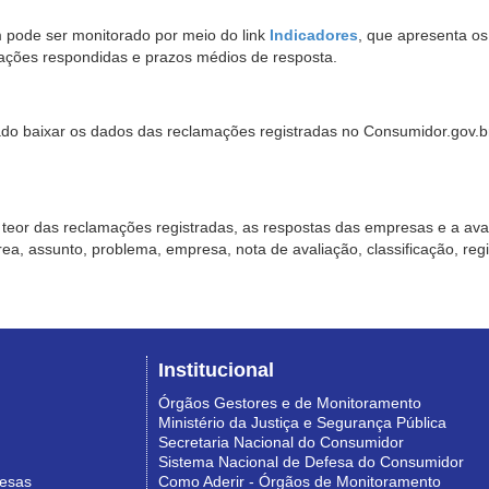
pode ser monitorado por meio do link
Indicadores
, que apresenta o
ações respondidas e prazos médios de resposta.
sado baixar os dados das reclamações registradas no Consumidor.gov.br,
o teor das reclamações registradas, as respostas das empresas e a aval
o área, assunto, problema, empresa, nota de avaliação, classificação, re
Institucional
Órgãos Gestores e de Monitoramento
Ministério da Justiça e Segurança Pública
Secretaria Nacional do Consumidor
Sistema Nacional de Defesa do Consumidor
resas
Como Aderir - Órgãos de Monitoramento