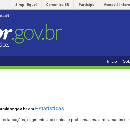
Simplifique!
Comunica BR
Participe
Acesso à infor
odapé
4
Início
Sob
Estatísticas
sumidor.gov.br em
 de reclamações, segmentos, assuntos e problemas mais reclamados e i