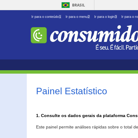
BRASIL
Ir para o conteúdo
1
Ir para o menu
2
Ir para o login
3
Ir para o r
Painel Estatístico
1. Consulte os dados gerais da plataforma Con
Este painel permite análises rápidas sobre o total