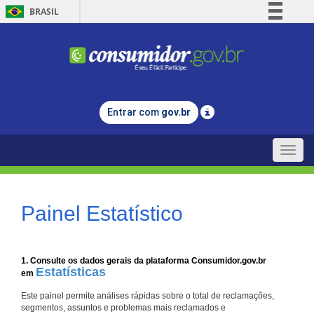
BRASIL
Simplifique!
Comunica BR
Participe
Acesso à informação
Entrar com
gov.br
Legislação
Canais
Toggle
naviga
Painel Estatístico
1. Consulte os dados gerais da plataforma Consumidor.gov.br
Estatísticas
em
Este painel permite análises rápidas sobre o total de reclamações,
segmentos, assuntos e problemas mais reclamados e