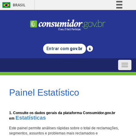
BRASIL
Simplifique!
Comunica BR
Participe
Acesso à informação
Entrar com
gov.br
Legislação
Canais
Toggle
naviga
Painel Estatístico
1. Consulte os dados gerais da plataforma Consumidor.gov.br
Estatísticas
em
Este painel permite análises rápidas sobre o total de reclamações,
segmentos, assuntos e problemas mais reclamados e