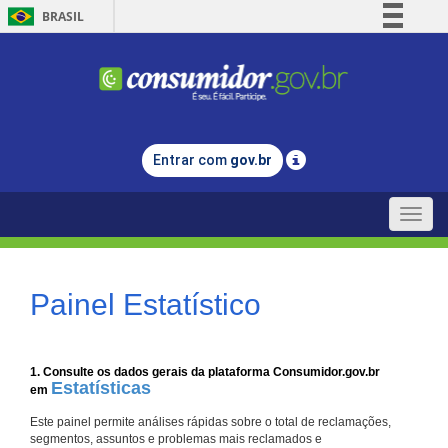
BRASIL
Simplifique!
Comunica BR
Participe
Acesso à informação
Entrar com
gov.br
Legislação
Canais
Toggle
naviga
Painel Estatístico
1. Consulte os dados gerais da plataforma Consumidor.gov.br
Estatísticas
em
Este painel permite análises rápidas sobre o total de reclamações,
segmentos, assuntos e problemas mais reclamados e