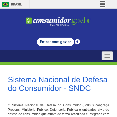
BRASIL
Simplifique!
Comunica BR
Participe
Acesso à informação
Entrar com
gov.br
Legislação
Canais
Toggle
naviga
Sistema Nacional de Defesa
do Consumidor - SNDC
O Sistema Nacional de Defesa do Consumidor (SNDC) congrega
Procons, Ministério Público, Defensoria Pública e entidades civis de
defesa do consumidor, que atuam de forma articulada e integrada com