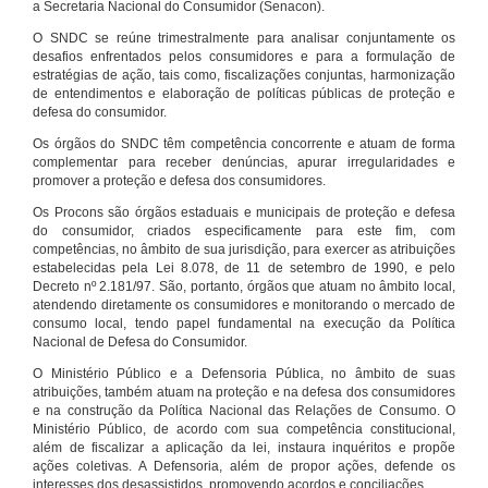
a Secretaria Nacional do Consumidor (Senacon).
O SNDC se reúne trimestralmente para analisar conjuntamente os
desafios enfrentados pelos consumidores e para a formulação de
estratégias de ação, tais como, fiscalizações conjuntas, harmonização
de entendimentos e elaboração de políticas públicas de proteção e
defesa do consumidor.
Os órgãos do SNDC têm competência concorrente e atuam de forma
complementar para receber denúncias, apurar irregularidades e
promover a proteção e defesa dos consumidores.
Os Procons são órgãos estaduais e municipais de proteção e defesa
do consumidor, criados especificamente para este fim, com
competências, no âmbito de sua jurisdição, para exercer as atribuições
estabelecidas pela Lei 8.078, de 11 de setembro de 1990, e pelo
Decreto nº 2.181/97. São, portanto, órgãos que atuam no âmbito local,
atendendo diretamente os consumidores e monitorando o mercado de
consumo local, tendo papel fundamental na execução da Política
Nacional de Defesa do Consumidor.
O Ministério Público e a Defensoria Pública, no âmbito de suas
atribuições, também atuam na proteção e na defesa dos consumidores
e na construção da Política Nacional das Relações de Consumo. O
Ministério Público, de acordo com sua competência constitucional,
além de fiscalizar a aplicação da lei, instaura inquéritos e propõe
ações coletivas. A Defensoria, além de propor ações, defende os
interesses dos desassistidos, promovendo acordos e conciliações.