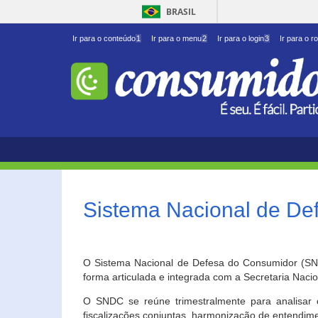
BRASIL
Ir para o conteúdo
1
Ir para o menu
2
Ir para o login
3
Ir para o r
Sistema Nacional de D
O Sistema Nacional de Defesa do Consumidor (SNDC
forma articulada e integrada com a Secretaria Nac
O SNDC se reúne trimestralmente para analisar 
fiscalizações conjuntas, harmonização de entendime