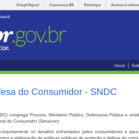
Simplifique!
Comunica BR
Participe
Acesso à infor
odapé
4
Início
Sob
efesa do Consumidor - SNDC
) congrega Procons, Ministério Público, Defensoria Pública e enti
ional do Consumidor (Senacon).
conjuntamente os desafios enfrentados pelos consumidores e para 
ntos e elaboração de políticas públicas de proteção e defesa do cons