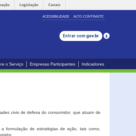
mação
Legislação
Canais
ACESSIBILIDADE
ALTO CONTRASTE
Entrar com
gov.br
re o Serviço
Empresas Participantes
Indicadores
dades civis de defesa do consumidor, que atuam de
a formulação de estratégias de ação, tais como,
umidor.