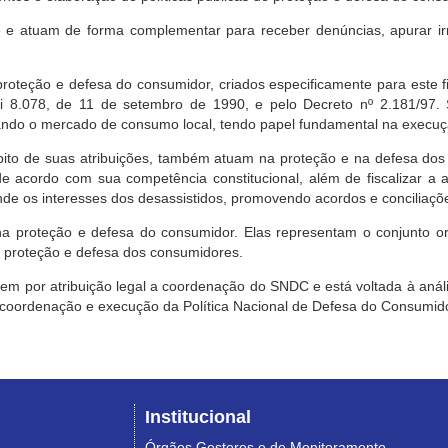
e atuam de forma complementar para receber denúncias, apurar irr
roteção e defesa do consumidor, criados especificamente para este f
ei 8.078, de 11 de setembro de 1990, e pelo Decreto nº 2.181/97.
ndo o mercado de consumo local, tendo papel fundamental na execuçã
mbito de suas atribuições, também atuam na proteção e na defesa dos
 acordo com sua competência constitucional, além de fiscalizar a ap
ende os interesses dos desassistidos, promovendo acordos e conciliaçõ
na proteção e defesa do consumidor. Elas representam o conjunto o
e proteção e defesa dos consumidores.
 tem por atribuição legal a coordenação do SNDC e está voltada à aná
, coordenação e execução da Política Nacional de Defesa do Consumido
Institucional
Órgãos Gestores e de Monitoramento