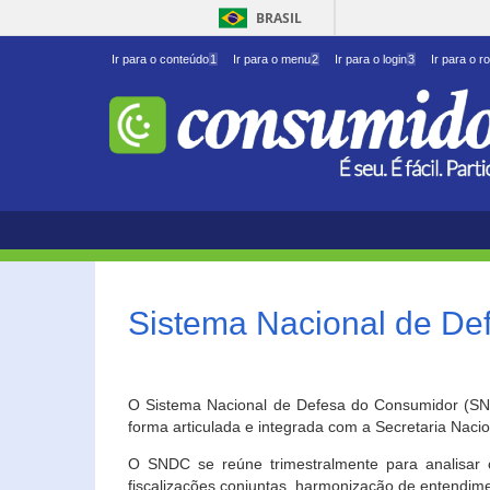
BRASIL
Ir para o conteúdo
1
Ir para o menu
2
Ir para o login
3
Ir para o r
Sistema Nacional de D
O Sistema Nacional de Defesa do Consumidor (SNDC
forma articulada e integrada com a Secretaria Nac
O SNDC se reúne trimestralmente para analisar 
fiscalizações conjuntas, harmonização de entendime