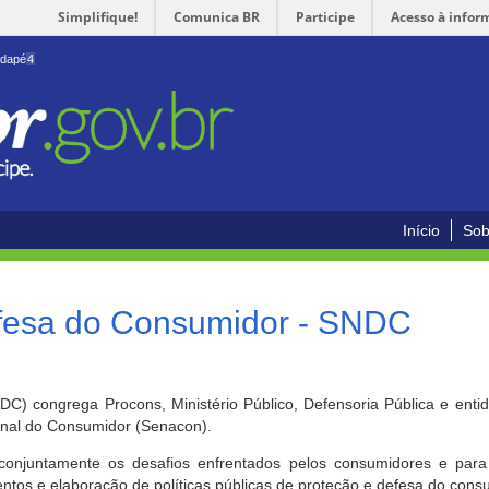
Simplifique!
Comunica BR
Participe
Acesso à infor
odapé
4
Início
Sob
efesa do Consumidor - SNDC
) congrega Procons, Ministério Público, Defensoria Pública e enti
ional do Consumidor (Senacon).
conjuntamente os desafios enfrentados pelos consumidores e para 
ntos e elaboração de políticas públicas de proteção e defesa do cons