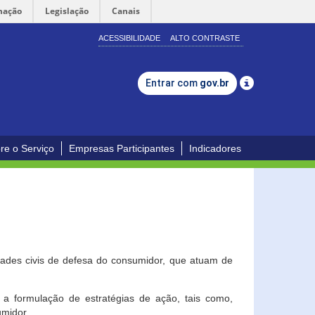
mação
Legislação
Canais
ACESSIBILIDADE
ALTO CONTRASTE
Entrar com
gov.br
re o Serviço
Empresas Participantes
Indicadores
dades civis de defesa do consumidor, que atuam de
a formulação de estratégias de ação, tais como,
umidor.