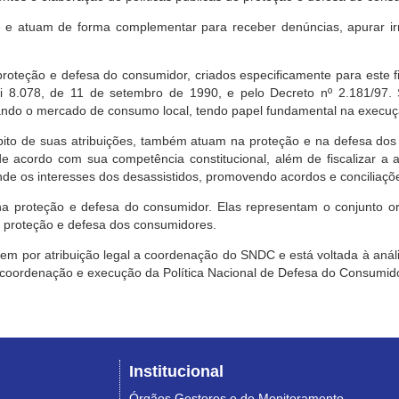
e atuam de forma complementar para receber denúncias, apurar irr
roteção e defesa do consumidor, criados especificamente para este f
ei 8.078, de 11 de setembro de 1990, e pelo Decreto nº 2.181/97.
ndo o mercado de consumo local, tendo papel fundamental na execuçã
mbito de suas atribuições, também atuam na proteção e na defesa dos
 acordo com sua competência constitucional, além de fiscalizar a ap
ende os interesses dos desassistidos, promovendo acordos e conciliaçõ
na proteção e defesa do consumidor. Elas representam o conjunto o
e proteção e defesa dos consumidores.
 tem por atribuição legal a coordenação do SNDC e está voltada à aná
, coordenação e execução da Política Nacional de Defesa do Consumido
Institucional
Órgãos Gestores e de Monitoramento