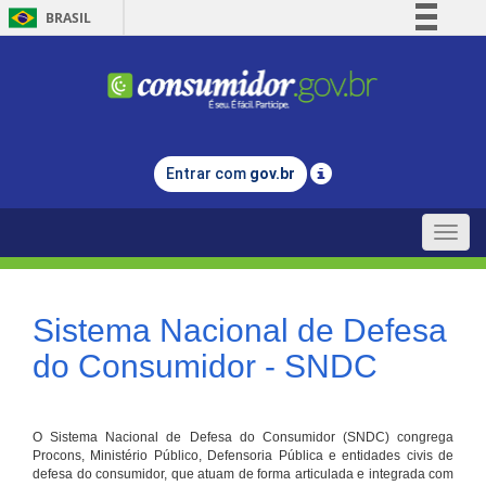
BRASIL
Simplifique!
Comunica BR
Participe
Acesso à informação
Entrar com
gov.br
Legislação
Canais
Toggle
naviga
Sistema Nacional de Defesa
do Consumidor - SNDC
O Sistema Nacional de Defesa do Consumidor (SNDC) congrega
Procons, Ministério Público, Defensoria Pública e entidades civis de
defesa do consumidor, que atuam de forma articulada e integrada com