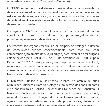
a Secretaria Nacional do Consumidor (Senacon).
O SNDC se reúne trimestralmente para analisar conjuntamente os
desafios enfrentados pelos consumidores e para a formulação de
estratégias de ação, tais como, fiscalizações conjuntas, harmonização
de entendimentos e elaboração de políticas públicas de proteção e
defesa do consumidor.
Os órgãos do SNDC têm competência concorrente e atuam de forma
complementar para receber denúncias, apurar irregularidades e
promover a proteção e defesa dos consumidores.
Os Procons são órgãos estaduais e municipais de proteção e defesa
do consumidor, criados especificamente para este fim, com
competências, no âmbito de sua jurisdição, para exercer as atribuições
estabelecidas pela Lei 8.078, de 11 de setembro de 1990, e pelo
Decreto nº 2.181/97. São, portanto, órgãos que atuam no âmbito local,
atendendo diretamente os consumidores e monitorando o mercado de
consumo local, tendo papel fundamental na execução da Política
Nacional de Defesa do Consumidor.
O Ministério Público e a Defensoria Pública, no âmbito de suas
atribuições, também atuam na proteção e na defesa dos consumidores
e na construção da Política Nacional das Relações de Consumo. O
Ministério Público, de acordo com sua competência constitucional,
além de fiscalizar a aplicação da lei, instaura inquéritos e propõe
ações coletivas. A Defensoria, além de propor ações, defende os
interesses dos desassistidos, promovendo acordos e conciliações.