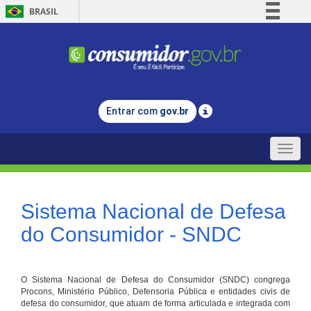
BRASIL
Simplifique!
Comunica BR
Participe
Acesso à informação
Entrar com
gov.br
Legislação
Canais
Toggle
naviga
Sistema Nacional de Defesa
do Consumidor - SNDC
O Sistema Nacional de Defesa do Consumidor (SNDC) congrega
Procons, Ministério Público, Defensoria Pública e entidades civis de
defesa do consumidor, que atuam de forma articulada e integrada com