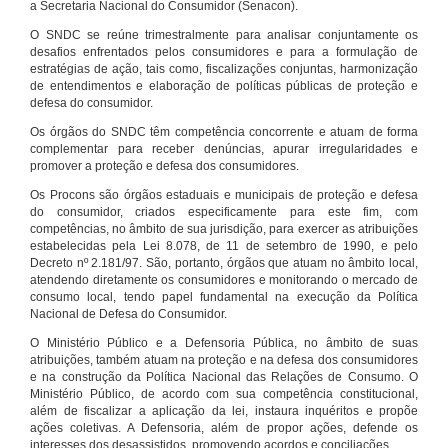
a Secretaria Nacional do Consumidor (Senacon).
O SNDC se reúne trimestralmente para analisar conjuntamente os
desafios enfrentados pelos consumidores e para a formulação de
estratégias de ação, tais como, fiscalizações conjuntas, harmonização
de entendimentos e elaboração de políticas públicas de proteção e
defesa do consumidor.
Os órgãos do SNDC têm competência concorrente e atuam de forma
complementar para receber denúncias, apurar irregularidades e
promover a proteção e defesa dos consumidores.
Os Procons são órgãos estaduais e municipais de proteção e defesa
do consumidor, criados especificamente para este fim, com
competências, no âmbito de sua jurisdição, para exercer as atribuições
estabelecidas pela Lei 8.078, de 11 de setembro de 1990, e pelo
Decreto nº 2.181/97. São, portanto, órgãos que atuam no âmbito local,
atendendo diretamente os consumidores e monitorando o mercado de
consumo local, tendo papel fundamental na execução da Política
Nacional de Defesa do Consumidor.
O Ministério Público e a Defensoria Pública, no âmbito de suas
atribuições, também atuam na proteção e na defesa dos consumidores
e na construção da Política Nacional das Relações de Consumo. O
Ministério Público, de acordo com sua competência constitucional,
além de fiscalizar a aplicação da lei, instaura inquéritos e propõe
ações coletivas. A Defensoria, além de propor ações, defende os
interesses dos desassistidos, promovendo acordos e conciliações.