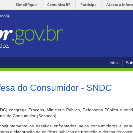
Simplifique!
Comunica BR
Participe
Acesso à infor
odapé
4
Início
Sob
efesa do Consumidor - SNDC
) congrega Procons, Ministério Público, Defensoria Pública e enti
ional do Consumidor (Senacon).
conjuntamente os desafios enfrentados pelos consumidores e para 
ntos e elaboração de políticas públicas de proteção e defesa do cons