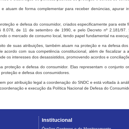
e atuam de forma complementar para receber denúncias, apurar irr
roteção e defesa do consumidor, criados especificamente para este f
ei 8.078, de 11 de setembro de 1990, e pelo Decreto nº 2.181/97.
ndo o mercado de consumo local, tendo papel fundamental na execuçã
mbito de suas atribuições, também atuam na proteção e na defesa dos
 acordo com sua competência constitucional, além de fiscalizar a ap
ende os interesses dos desassistidos, promovendo acordos e conciliaçõ
na proteção e defesa do consumidor. Elas representam o conjunto o
e proteção e defesa dos consumidores.
 tem por atribuição legal a coordenação do SNDC e está voltada à aná
, coordenação e execução da Política Nacional de Defesa do Consumido
Institucional
Órgãos Gestores e de Monitoramento