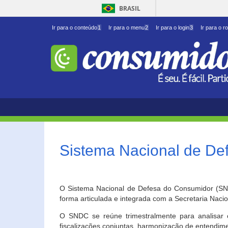
BRASIL
Ir para o conteúdo
1
Ir para o menu
2
Ir para o login
3
Ir para o r
Sistema Nacional de D
O Sistema Nacional de Defesa do Consumidor (SNDC
forma articulada e integrada com a Secretaria Nac
O SNDC se reúne trimestralmente para analisar 
fiscalizações conjuntas, harmonização de entendime