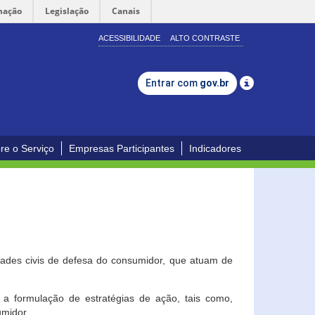
mação
Legislação
Canais
ACESSIBILIDADE
ALTO CONTRASTE
Entrar com
gov.br
re o Serviço
Empresas Participantes
Indicadores
dades civis de defesa do consumidor, que atuam de
a formulação de estratégias de ação, tais como,
umidor.