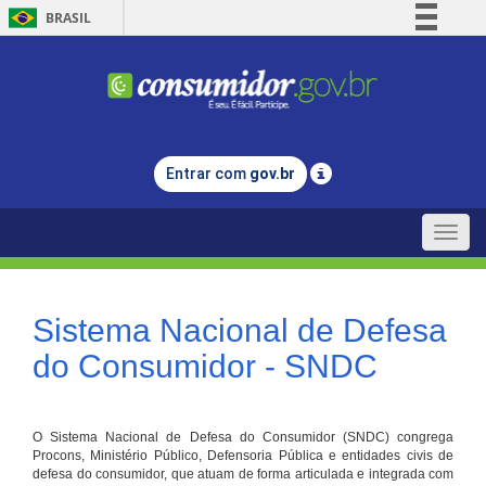
BRASIL
Simplifique!
Comunica BR
Participe
Acesso à informação
Entrar com
gov.br
Legislação
Canais
Toggle
naviga
Sistema Nacional de Defesa
do Consumidor - SNDC
O Sistema Nacional de Defesa do Consumidor (SNDC) congrega
Procons, Ministério Público, Defensoria Pública e entidades civis de
defesa do consumidor, que atuam de forma articulada e integrada com