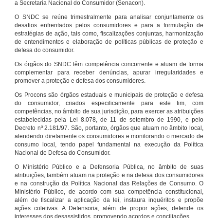
a Secretaria Nacional do Consumidor (Senacon).
O SNDC se reúne trimestralmente para analisar conjuntamente os
desafios enfrentados pelos consumidores e para a formulação de
estratégias de ação, tais como, fiscalizações conjuntas, harmonização
de entendimentos e elaboração de políticas públicas de proteção e
defesa do consumidor.
Os órgãos do SNDC têm competência concorrente e atuam de forma
complementar para receber denúncias, apurar irregularidades e
promover a proteção e defesa dos consumidores.
Os Procons são órgãos estaduais e municipais de proteção e defesa
do consumidor, criados especificamente para este fim, com
competências, no âmbito de sua jurisdição, para exercer as atribuições
estabelecidas pela Lei 8.078, de 11 de setembro de 1990, e pelo
Decreto nº 2.181/97. São, portanto, órgãos que atuam no âmbito local,
atendendo diretamente os consumidores e monitorando o mercado de
consumo local, tendo papel fundamental na execução da Política
Nacional de Defesa do Consumidor.
O Ministério Público e a Defensoria Pública, no âmbito de suas
atribuições, também atuam na proteção e na defesa dos consumidores
e na construção da Política Nacional das Relações de Consumo. O
Ministério Público, de acordo com sua competência constitucional,
além de fiscalizar a aplicação da lei, instaura inquéritos e propõe
ações coletivas. A Defensoria, além de propor ações, defende os
interesses dos desassistidos, promovendo acordos e conciliações.