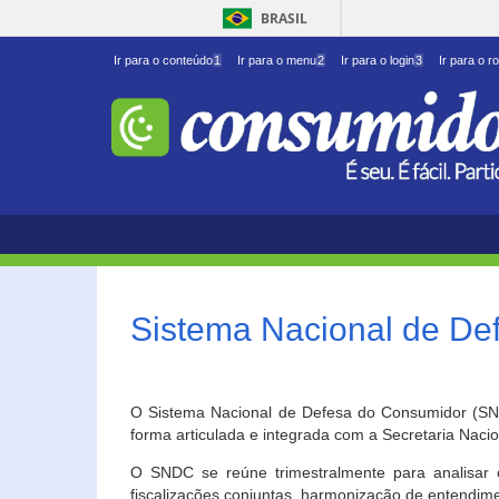
BRASIL
Ir para o conteúdo
1
Ir para o menu
2
Ir para o login
3
Ir para o r
Sistema Nacional de D
O Sistema Nacional de Defesa do Consumidor (SNDC
forma articulada e integrada com a Secretaria Nac
O SNDC se reúne trimestralmente para analisar 
fiscalizações conjuntas, harmonização de entendime