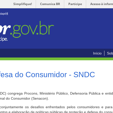
Simplifique!
Comunica BR
Participe
Acesso à infor
odapé
4
Início
Sob
efesa do Consumidor - SNDC
) congrega Procons, Ministério Público, Defensoria Pública e enti
ional do Consumidor (Senacon).
conjuntamente os desafios enfrentados pelos consumidores e para 
ntos e elaboração de políticas públicas de proteção e defesa do cons