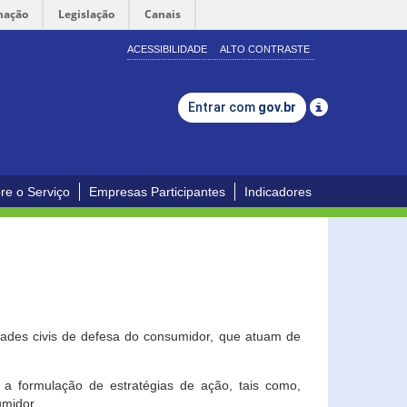
mação
Legislação
Canais
ACESSIBILIDADE
ALTO CONTRASTE
Entrar com
gov.br
re o Serviço
Empresas Participantes
Indicadores
dades civis de defesa do consumidor, que atuam de
a formulação de estratégias de ação, tais como,
umidor.