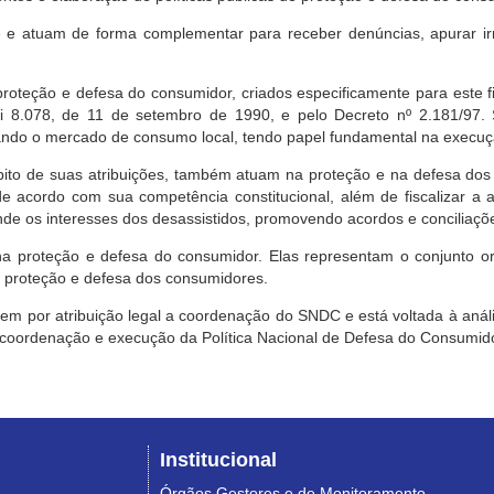
e atuam de forma complementar para receber denúncias, apurar irr
roteção e defesa do consumidor, criados especificamente para este f
ei 8.078, de 11 de setembro de 1990, e pelo Decreto nº 2.181/97.
ndo o mercado de consumo local, tendo papel fundamental na execuçã
mbito de suas atribuições, também atuam na proteção e na defesa dos
 acordo com sua competência constitucional, além de fiscalizar a ap
ende os interesses dos desassistidos, promovendo acordos e conciliaçõ
na proteção e defesa do consumidor. Elas representam o conjunto o
e proteção e defesa dos consumidores.
 tem por atribuição legal a coordenação do SNDC e está voltada à aná
, coordenação e execução da Política Nacional de Defesa do Consumido
Institucional
Órgãos Gestores e de Monitoramento