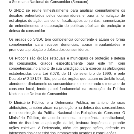
a Secretaria Nacional do Consumidor (Senacon).
O SNDC se reúne trimestralmente para analisar conjuntamente os
desafios enfrentados pelos consumidores e para a formulação de
estratégias de ação, tais como, fiscalizações conjuntas, harmonização
de entendimentos e elaboração de políticas públicas de proteção e
defesa do consumidor.
Os órgãos do SNDC têm competência concorrente e atuam de forma
complementar para receber denúncias, apurar irregularidades e
promover a proteção e defesa dos consumidores.
Os Procons são órgãos estaduais e municipais de proteção e defesa
do consumidor, criados especificamente para este fim, com
competências, no âmbito de sua jurisdição, para exercer as atribuições
estabelecidas pela Lei 8.078, de 11 de setembro de 1990, e pelo
Decreto nº 2.181/97. São, portanto, órgãos que atuam no âmbito local,
atendendo diretamente os consumidores e monitorando o mercado de
consumo local, tendo papel fundamental na execução da Política
Nacional de Defesa do Consumidor.
O Ministério Público e a Defensoria Pública, no âmbito de suas
atribuições, também atuam na proteção e na defesa dos consumidores
e na construção da Política Nacional das Relações de Consumo. O
Ministério Público, de acordo com sua competência constitucional,
além de fiscalizar a aplicação da lei, instaura inquéritos e propõe
ações coletivas. A Defensoria, além de propor ações, defende os
interesses dos desassistidos, promovendo acordos e conciliações.