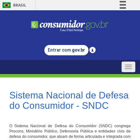
BRASIL
Simplifique!
Comunica BR
Participe
Acesso à informação
Entrar com
gov.br
Legislação
Canais
Toggle
naviga
Sistema Nacional de Defesa
do Consumidor - SNDC
O Sistema Nacional de Defesa do Consumidor (SNDC) congrega
Procons, Ministério Público, Defensoria Pública e entidades civis de
defesa do consumidor, que atuam de forma articulada e integrada com