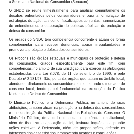
a Secretaria Nacional do Consumidor (Senacon).
O SNDC se reúne trimestralmente para analisar conjuntamente os
desafios enfrentados pelos consumidores e para a formulação de
estratégias de ação, tais como, fiscalizações conjuntas, harmonização
de entendimentos e elaboração de políticas públicas de proteção e
defesa do consumidor.
Os órgãos do SNDC têm competência concorrente e atuam de forma
complementar para receber denúncias, apurar irregularidades e
promover a proteção e defesa dos consumidores.
Os Procons são órgãos estaduais e municipais de proteção e defesa
do consumidor, criados especificamente para este fim, com
competências, no âmbito de sua jurisdição, para exercer as atribuições
estabelecidas pela Lei 8.078, de 11 de setembro de 1990, e pelo
Decreto nº 2.181/97. São, portanto, órgãos que atuam no âmbito local,
atendendo diretamente os consumidores e monitorando o mercado de
consumo local, tendo papel fundamental na execução da Política
Nacional de Defesa do Consumidor.
O Ministério Público e a Defensoria Pública, no âmbito de suas
atribuições, também atuam na proteção e na defesa dos consumidores
e na construção da Política Nacional das Relações de Consumo. O
Ministério Público, de acordo com sua competência constitucional,
além de fiscalizar a aplicação da lei, instaura inquéritos e propõe
ações coletivas. A Defensoria, além de propor ações, defende os
interesses dos desassistidos, promovendo acordos e conciliações.