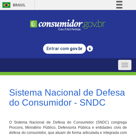
BRASIL
Simplifique!
Comunica BR
Participe
Acesso à informação
Entrar com
gov.br
Legislação
Canais
Toggle
naviga
Sistema Nacional de Defesa
do Consumidor - SNDC
O Sistema Nacional de Defesa do Consumidor (SNDC) congrega
Procons, Ministério Público, Defensoria Pública e entidades civis de
defesa do consumidor, que atuam de forma articulada e integrada com