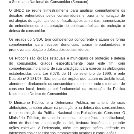
a Secretaria Nacional do Consumidor (Senacon).
O SNDC se reúne trimestralmente para analisar conjuntamente os
desafios enfrentados pelos consumidores e para a formulação de
estratégias de ação, tais como, fiscalizações conjuntas, harmonização
de entendimentos e elaboração de políticas públicas de proteção e
defesa do consumidor.
Os órgãos do SNDC têm competência concorrente e atuam de forma
complementar para receber denúncias, apurar irregularidades e
promover a proteção e defesa dos consumidores.
Os Procons são órgãos estaduais e municipais de proteção e defesa
do consumidor, criados especificamente para este fim, com
competências, no âmbito de sua jurisdição, para exercer as atribuições
estabelecidas pela Lei 8.078, de 11 de setembro de 1990, e pelo
Decreto nº 2.181/97. São, portanto, órgãos que atuam no âmbito local,
atendendo diretamente os consumidores e monitorando o mercado de
consumo local, tendo papel fundamental na execução da Política
Nacional de Defesa do Consumidor.
O Ministério Público e a Defensoria Pública, no âmbito de suas
atribuições, também atuam na proteção e na defesa dos consumidores
e na construção da Política Nacional das Relações de Consumo. O
Ministério Público, de acordo com sua competência constitucional,
além de fiscalizar a aplicação da lei, instaura inquéritos e propõe
ações coletivas. A Defensoria, além de propor ações, defende os
interesses dos desassistidos, promovendo acordos e conciliações.