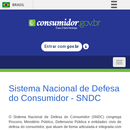
BRASIL
Simplifique!
Comunica BR
Participe
Acesso à informação
Entrar com
gov.br
Legislação
Canais
Toggle
naviga
Sistema Nacional de Defesa
do Consumidor - SNDC
O Sistema Nacional de Defesa do Consumidor (SNDC) congrega
Procons, Ministério Público, Defensoria Pública e entidades civis de
defesa do consumidor, que atuam de forma articulada e integrada com