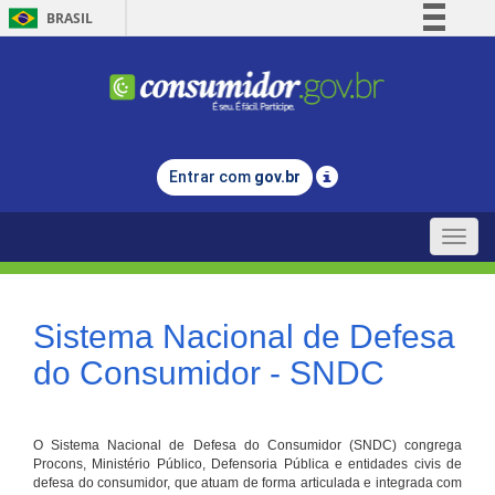
BRASIL
Simplifique!
Comunica BR
Participe
Acesso à informação
Entrar com
gov.br
Legislação
Canais
Toggle
naviga
Sistema Nacional de Defesa
do Consumidor - SNDC
O Sistema Nacional de Defesa do Consumidor (SNDC) congrega
Procons, Ministério Público, Defensoria Pública e entidades civis de
defesa do consumidor, que atuam de forma articulada e integrada com