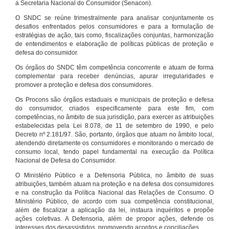
a Secretaria Nacional do Consumidor (Senacon).
O SNDC se reúne trimestralmente para analisar conjuntamente os
desafios enfrentados pelos consumidores e para a formulação de
estratégias de ação, tais como, fiscalizações conjuntas, harmonização
de entendimentos e elaboração de políticas públicas de proteção e
defesa do consumidor.
Os órgãos do SNDC têm competência concorrente e atuam de forma
complementar para receber denúncias, apurar irregularidades e
promover a proteção e defesa dos consumidores.
Os Procons são órgãos estaduais e municipais de proteção e defesa
do consumidor, criados especificamente para este fim, com
competências, no âmbito de sua jurisdição, para exercer as atribuições
estabelecidas pela Lei 8.078, de 11 de setembro de 1990, e pelo
Decreto nº 2.181/97. São, portanto, órgãos que atuam no âmbito local,
atendendo diretamente os consumidores e monitorando o mercado de
consumo local, tendo papel fundamental na execução da Política
Nacional de Defesa do Consumidor.
O Ministério Público e a Defensoria Pública, no âmbito de suas
atribuições, também atuam na proteção e na defesa dos consumidores
e na construção da Política Nacional das Relações de Consumo. O
Ministério Público, de acordo com sua competência constitucional,
além de fiscalizar a aplicação da lei, instaura inquéritos e propõe
ações coletivas. A Defensoria, além de propor ações, defende os
interesses dos desassistidos, promovendo acordos e conciliações.