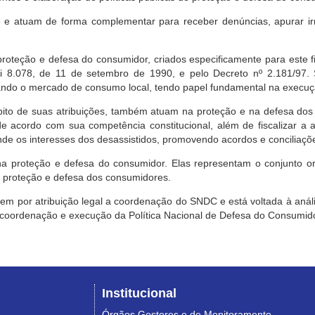
e atuam de forma complementar para receber denúncias, apurar irr
roteção e defesa do consumidor, criados especificamente para este f
ei 8.078, de 11 de setembro de 1990, e pelo Decreto nº 2.181/97.
ndo o mercado de consumo local, tendo papel fundamental na execuçã
mbito de suas atribuições, também atuam na proteção e na defesa dos
 acordo com sua competência constitucional, além de fiscalizar a ap
ende os interesses dos desassistidos, promovendo acordos e conciliaçõ
na proteção e defesa do consumidor. Elas representam o conjunto o
e proteção e defesa dos consumidores.
 tem por atribuição legal a coordenação do SNDC e está voltada à aná
, coordenação e execução da Política Nacional de Defesa do Consumido
Institucional
Órgãos Gestores e de Monitoramento