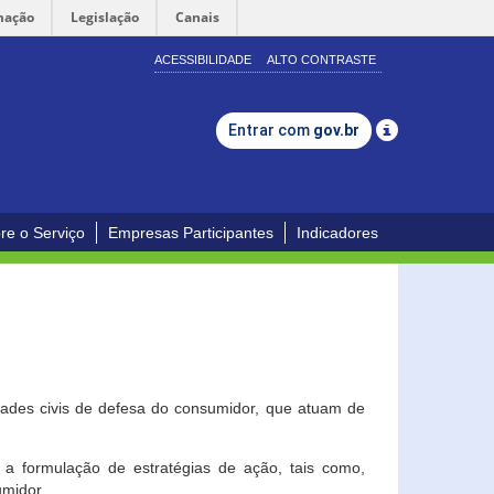
mação
Legislação
Canais
ACESSIBILIDADE
ALTO CONTRASTE
Entrar com
gov.br
re o Serviço
Empresas Participantes
Indicadores
dades civis de defesa do consumidor, que atuam de
a formulação de estratégias de ação, tais como,
umidor.