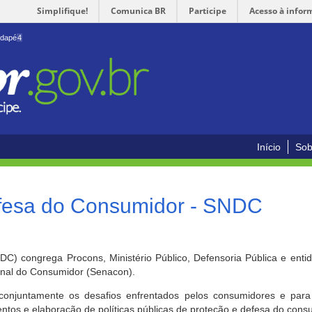
Simplifique!
Comunica BR
Participe
Acesso à infor
odapé
4
Início
Sob
efesa do Consumidor - SNDC
) congrega Procons, Ministério Público, Defensoria Pública e enti
ional do Consumidor (Senacon).
conjuntamente os desafios enfrentados pelos consumidores e para 
ntos e elaboração de políticas públicas de proteção e defesa do cons