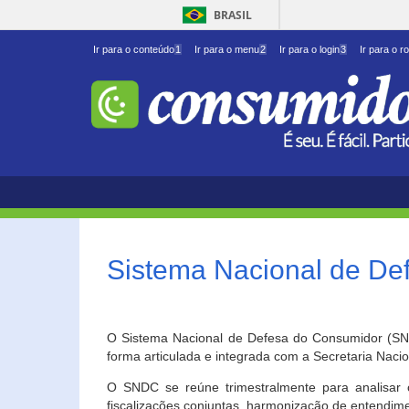
BRASIL
Ir para o conteúdo
1
Ir para o menu
2
Ir para o login
3
Ir para o r
Sistema Nacional de D
O Sistema Nacional de Defesa do Consumidor (SNDC
forma articulada e integrada com a Secretaria Nac
O SNDC se reúne trimestralmente para analisar 
fiscalizações conjuntas, harmonização de entendime