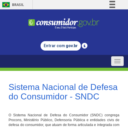
BRASIL
Simplifique!
Comunica BR
Participe
Acesso à informação
Entrar com
gov.br
Legislação
Canais
Toggle
naviga
Sistema Nacional de Defesa
do Consumidor - SNDC
O Sistema Nacional de Defesa do Consumidor (SNDC) congrega
Procons, Ministério Público, Defensoria Pública e entidades civis de
defesa do consumidor, que atuam de forma articulada e integrada com