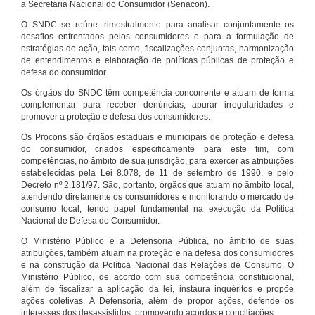
a Secretaria Nacional do Consumidor (Senacon).
O SNDC se reúne trimestralmente para analisar conjuntamente os
desafios enfrentados pelos consumidores e para a formulação de
estratégias de ação, tais como, fiscalizações conjuntas, harmonização
de entendimentos e elaboração de políticas públicas de proteção e
defesa do consumidor.
Os órgãos do SNDC têm competência concorrente e atuam de forma
complementar para receber denúncias, apurar irregularidades e
promover a proteção e defesa dos consumidores.
Os Procons são órgãos estaduais e municipais de proteção e defesa
do consumidor, criados especificamente para este fim, com
competências, no âmbito de sua jurisdição, para exercer as atribuições
estabelecidas pela Lei 8.078, de 11 de setembro de 1990, e pelo
Decreto nº 2.181/97. São, portanto, órgãos que atuam no âmbito local,
atendendo diretamente os consumidores e monitorando o mercado de
consumo local, tendo papel fundamental na execução da Política
Nacional de Defesa do Consumidor.
O Ministério Público e a Defensoria Pública, no âmbito de suas
atribuições, também atuam na proteção e na defesa dos consumidores
e na construção da Política Nacional das Relações de Consumo. O
Ministério Público, de acordo com sua competência constitucional,
além de fiscalizar a aplicação da lei, instaura inquéritos e propõe
ações coletivas. A Defensoria, além de propor ações, defende os
interesses dos desassistidos, promovendo acordos e conciliações.