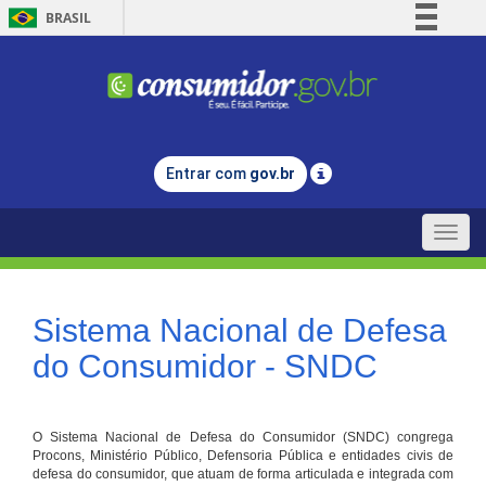
BRASIL
Simplifique!
Comunica BR
Participe
Acesso à informação
Entrar com
gov.br
Legislação
Canais
Toggle
naviga
Sistema Nacional de Defesa
do Consumidor - SNDC
O Sistema Nacional de Defesa do Consumidor (SNDC) congrega
Procons, Ministério Público, Defensoria Pública e entidades civis de
defesa do consumidor, que atuam de forma articulada e integrada com