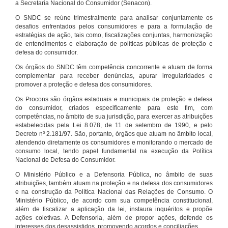
a Secretaria Nacional do Consumidor (Senacon).
O SNDC se reúne trimestralmente para analisar conjuntamente os
desafios enfrentados pelos consumidores e para a formulação de
estratégias de ação, tais como, fiscalizações conjuntas, harmonização
de entendimentos e elaboração de políticas públicas de proteção e
defesa do consumidor.
Os órgãos do SNDC têm competência concorrente e atuam de forma
complementar para receber denúncias, apurar irregularidades e
promover a proteção e defesa dos consumidores.
Os Procons são órgãos estaduais e municipais de proteção e defesa
do consumidor, criados especificamente para este fim, com
competências, no âmbito de sua jurisdição, para exercer as atribuições
estabelecidas pela Lei 8.078, de 11 de setembro de 1990, e pelo
Decreto nº 2.181/97. São, portanto, órgãos que atuam no âmbito local,
atendendo diretamente os consumidores e monitorando o mercado de
consumo local, tendo papel fundamental na execução da Política
Nacional de Defesa do Consumidor.
O Ministério Público e a Defensoria Pública, no âmbito de suas
atribuições, também atuam na proteção e na defesa dos consumidores
e na construção da Política Nacional das Relações de Consumo. O
Ministério Público, de acordo com sua competência constitucional,
além de fiscalizar a aplicação da lei, instaura inquéritos e propõe
ações coletivas. A Defensoria, além de propor ações, defende os
interesses dos desassistidos, promovendo acordos e conciliações.