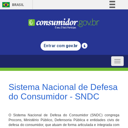
BRASIL
Simplifique!
Comunica BR
Participe
Acesso à informação
Entrar com
gov.br
Legislação
Canais
Toggle
naviga
Sistema Nacional de Defesa
do Consumidor - SNDC
O Sistema Nacional de Defesa do Consumidor (SNDC) congrega
Procons, Ministério Público, Defensoria Pública e entidades civis de
defesa do consumidor, que atuam de forma articulada e integrada com