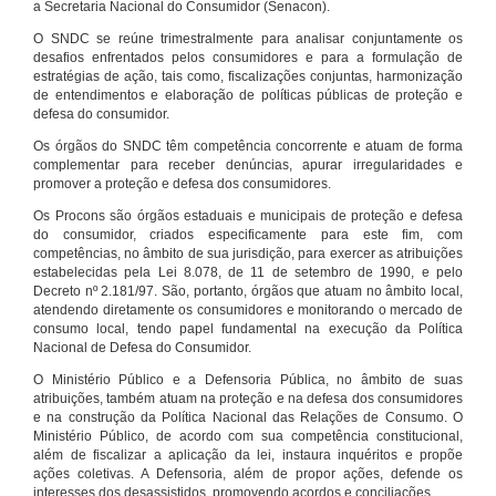
a Secretaria Nacional do Consumidor (Senacon).
O SNDC se reúne trimestralmente para analisar conjuntamente os
desafios enfrentados pelos consumidores e para a formulação de
estratégias de ação, tais como, fiscalizações conjuntas, harmonização
de entendimentos e elaboração de políticas públicas de proteção e
defesa do consumidor.
Os órgãos do SNDC têm competência concorrente e atuam de forma
complementar para receber denúncias, apurar irregularidades e
promover a proteção e defesa dos consumidores.
Os Procons são órgãos estaduais e municipais de proteção e defesa
do consumidor, criados especificamente para este fim, com
competências, no âmbito de sua jurisdição, para exercer as atribuições
estabelecidas pela Lei 8.078, de 11 de setembro de 1990, e pelo
Decreto nº 2.181/97. São, portanto, órgãos que atuam no âmbito local,
atendendo diretamente os consumidores e monitorando o mercado de
consumo local, tendo papel fundamental na execução da Política
Nacional de Defesa do Consumidor.
O Ministério Público e a Defensoria Pública, no âmbito de suas
atribuições, também atuam na proteção e na defesa dos consumidores
e na construção da Política Nacional das Relações de Consumo. O
Ministério Público, de acordo com sua competência constitucional,
além de fiscalizar a aplicação da lei, instaura inquéritos e propõe
ações coletivas. A Defensoria, além de propor ações, defende os
interesses dos desassistidos, promovendo acordos e conciliações.