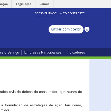
mação
Legislação
Canais
ACESSIBILIDADE
ALTO CONTRASTE
Entrar com
gov.br
re o Serviço
Empresas Participantes
Indicadores
dades civis de defesa do consumidor, que atuam de
a formulação de estratégias de ação, tais como,
umidor.