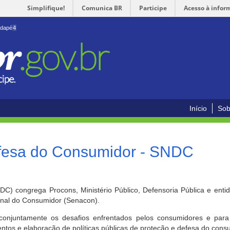
Simplifique!
Comunica BR
Participe
Acesso à infor
odapé
4
Início
Sob
efesa do Consumidor - SNDC
) congrega Procons, Ministério Público, Defensoria Pública e enti
ional do Consumidor (Senacon).
conjuntamente os desafios enfrentados pelos consumidores e para 
ntos e elaboração de políticas públicas de proteção e defesa do cons