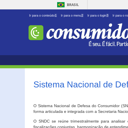
BRASIL
Ir para o conteúdo
1
Ir para o menu
2
Ir para o login
3
Ir para o r
Sistema Nacional de D
O Sistema Nacional de Defesa do Consumidor (SNDC
forma articulada e integrada com a Secretaria Nac
O SNDC se reúne trimestralmente para analisar 
fiscalizações conjuntas, harmonização de entendime