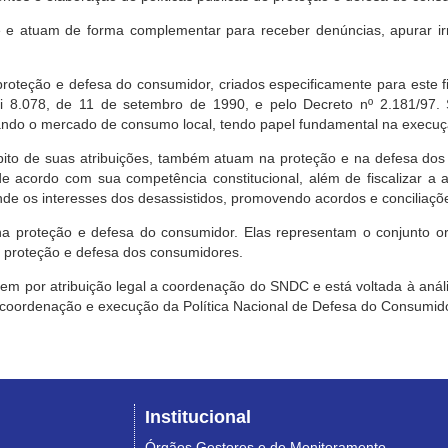
e atuam de forma complementar para receber denúncias, apurar irr
roteção e defesa do consumidor, criados especificamente para este f
ei 8.078, de 11 de setembro de 1990, e pelo Decreto nº 2.181/97.
ndo o mercado de consumo local, tendo papel fundamental na execuçã
mbito de suas atribuições, também atuam na proteção e na defesa dos
 acordo com sua competência constitucional, além de fiscalizar a ap
ende os interesses dos desassistidos, promovendo acordos e conciliaçõ
na proteção e defesa do consumidor. Elas representam o conjunto o
e proteção e defesa dos consumidores.
 tem por atribuição legal a coordenação do SNDC e está voltada à aná
, coordenação e execução da Política Nacional de Defesa do Consumido
Institucional
Órgãos Gestores e de Monitoramento