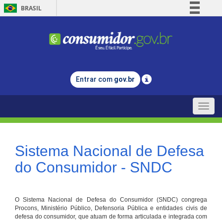
BRASIL
Simplifique!
Comunica BR
Participe
Acesso à informação
Entrar com
gov.br
Legislação
Canais
Toggle
naviga
Sistema Nacional de Defesa
do Consumidor - SNDC
O Sistema Nacional de Defesa do Consumidor (SNDC) congrega
Procons, Ministério Público, Defensoria Pública e entidades civis de
defesa do consumidor, que atuam de forma articulada e integrada com