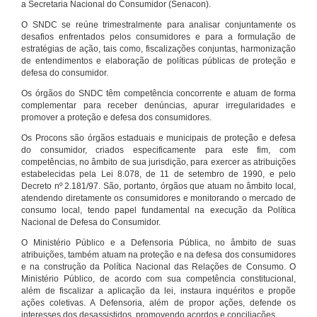
a Secretaria Nacional do Consumidor (Senacon).
O SNDC se reúne trimestralmente para analisar conjuntamente os
desafios enfrentados pelos consumidores e para a formulação de
estratégias de ação, tais como, fiscalizações conjuntas, harmonização
de entendimentos e elaboração de políticas públicas de proteção e
defesa do consumidor.
Os órgãos do SNDC têm competência concorrente e atuam de forma
complementar para receber denúncias, apurar irregularidades e
promover a proteção e defesa dos consumidores.
Os Procons são órgãos estaduais e municipais de proteção e defesa
do consumidor, criados especificamente para este fim, com
competências, no âmbito de sua jurisdição, para exercer as atribuições
estabelecidas pela Lei 8.078, de 11 de setembro de 1990, e pelo
Decreto nº 2.181/97. São, portanto, órgãos que atuam no âmbito local,
atendendo diretamente os consumidores e monitorando o mercado de
consumo local, tendo papel fundamental na execução da Política
Nacional de Defesa do Consumidor.
O Ministério Público e a Defensoria Pública, no âmbito de suas
atribuições, também atuam na proteção e na defesa dos consumidores
e na construção da Política Nacional das Relações de Consumo. O
Ministério Público, de acordo com sua competência constitucional,
além de fiscalizar a aplicação da lei, instaura inquéritos e propõe
ações coletivas. A Defensoria, além de propor ações, defende os
interesses dos desassistidos, promovendo acordos e conciliações.