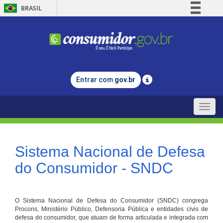
BRASIL
Simplifique!
Comunica BR
Participe
Acesso à informação
Entrar com
gov.br
Legislação
Canais
Toggle
naviga
Sistema Nacional de Defesa
do Consumidor - SNDC
O Sistema Nacional de Defesa do Consumidor (SNDC) congrega
Procons, Ministério Público, Defensoria Pública e entidades civis de
defesa do consumidor, que atuam de forma articulada e integrada com