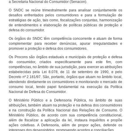
a Secretaria Nacional do Consumidor (Senacon).
O SNDC se reúne trimestralmente para analisar conjuntamente os
desafios enfrentados pelos consumidores e para a formulação de
estratégias de ação, tais como, fiscalizações conjuntas, harmonização
de entendimentos e elaboração de políticas públicas de proteção e
defesa do consumidor.
Os órgãos do SNDC têm competência concorrente e atuam de forma
complementar para receber denúncias, apurar irregularidades e
promover a proteção e defesa dos consumidores.
Os Procons são órgãos estaduais e municipais de proteção e defesa
do consumidor, criados especificamente para este fim, com
competências, no âmbito de sua jurisdição, para exercer as atribuições
estabelecidas pela Lei 8.078, de 11 de setembro de 1990, e pelo
Decreto nº 2.181/97. São, portanto, órgãos que atuam no âmbito local,
atendendo diretamente os consumidores e monitorando o mercado de
consumo local, tendo papel fundamental na execução da Política
Nacional de Defesa do Consumidor.
O Ministério Público e a Defensoria Pública, no âmbito de suas
atribuições, também atuam na proteção e na defesa dos consumidores
e na construção da Política Nacional das Relações de Consumo. O
Ministério Público, de acordo com sua competência constitucional,
além de fiscalizar a aplicação da lei, instaura inquéritos e propõe
ações coletivas. A Defensoria, além de propor ações, defende os
interesses dos desassistidos, promovendo acordos e conciliações.