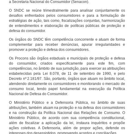
a Secretaria Nacional do Consumidor (Senacon).
O SNDC se reúne trimestralmente para analisar conjuntamente os
desafios enfrentados pelos consumidores e para a formulação de
estratégias de ação, tais como, fiscalizações conjuntas, harmonização
de entendimentos e elaboração de políticas públicas de proteção e
defesa do consumidor.
Os órgãos do SNDC têm competência concorrente e atuam de forma
complementar para receber denúncias, apurar irregularidades e
promover a proteção e defesa dos consumidores.
Os Procons são órgãos estaduais e municipais de proteção e defesa
do consumidor, criados especificamente para este fim, com
competências, no âmbito de sua jurisdição, para exercer as atribuições
estabelecidas pela Lei 8.078, de 11 de setembro de 1990, e pelo
Decreto nº 2.181/97. São, portanto, órgãos que atuam no âmbito local,
atendendo diretamente os consumidores e monitorando o mercado de
consumo local, tendo papel fundamental na execução da Política
Nacional de Defesa do Consumidor.
O Ministério Público e a Defensoria Pública, no âmbito de suas
atribuições, também atuam na proteção e na defesa dos consumidores
e na construção da Política Nacional das Relações de Consumo. O
Ministério Público, de acordo com sua competência constitucional,
além de fiscalizar a aplicação da lei, instaura inquéritos e propõe
ações coletivas. A Defensoria, além de propor ações, defende os
interesses dos desassistidos, promovendo acordos e conciliações.