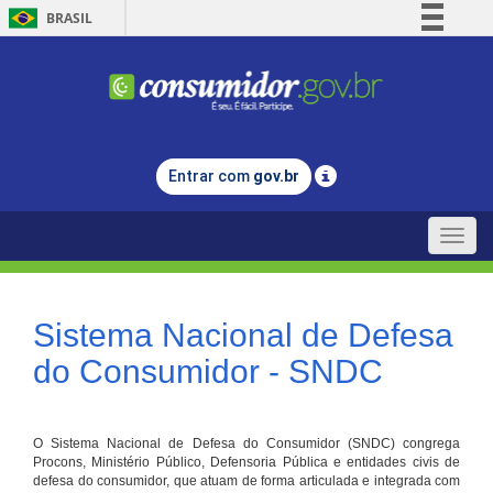
BRASIL
Simplifique!
Comunica BR
Participe
Acesso à informação
Entrar com
gov.br
Legislação
Canais
Toggle
naviga
Sistema Nacional de Defesa
do Consumidor - SNDC
O Sistema Nacional de Defesa do Consumidor (SNDC) congrega
Procons, Ministério Público, Defensoria Pública e entidades civis de
defesa do consumidor, que atuam de forma articulada e integrada com