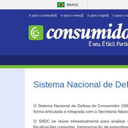
BRASIL
Ir para o conteúdo
1
Ir para o menu
2
Ir para o login
3
Ir para o r
Sistema Nacional de D
O Sistema Nacional de Defesa do Consumidor (SNDC
forma articulada e integrada com a Secretaria Nac
O SNDC se reúne trimestralmente para analisar 
fiscalizações conjuntas, harmonização de entendime