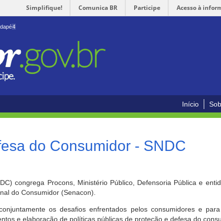
Simplifique!
Comunica BR
Participe
Acesso à infor
odapé
4
Início
Sob
efesa do Consumidor - SNDC
) congrega Procons, Ministério Público, Defensoria Pública e enti
ional do Consumidor (Senacon).
conjuntamente os desafios enfrentados pelos consumidores e para 
ntos e elaboração de políticas públicas de proteção e defesa do cons