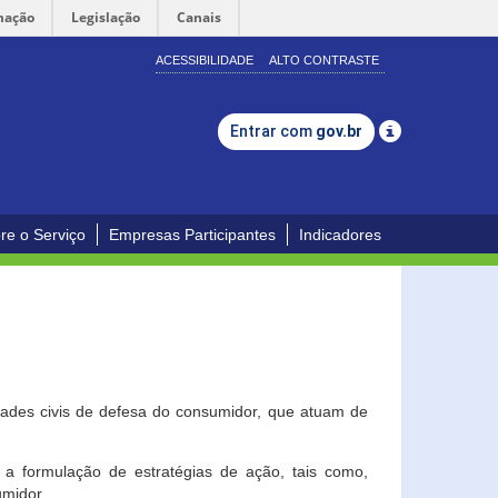
mação
Legislação
Canais
ACESSIBILIDADE
ALTO CONTRASTE
Entrar com
gov.br
re o Serviço
Empresas Participantes
Indicadores
dades civis de defesa do consumidor, que atuam de
a formulação de estratégias de ação, tais como,
umidor.