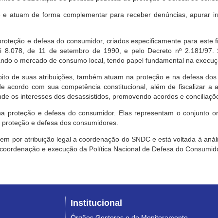
e atuam de forma complementar para receber denúncias, apurar irr
roteção e defesa do consumidor, criados especificamente para este f
ei 8.078, de 11 de setembro de 1990, e pelo Decreto nº 2.181/97.
ndo o mercado de consumo local, tendo papel fundamental na execuçã
mbito de suas atribuições, também atuam na proteção e na defesa dos
 acordo com sua competência constitucional, além de fiscalizar a ap
ende os interesses dos desassistidos, promovendo acordos e conciliaçõ
na proteção e defesa do consumidor. Elas representam o conjunto o
e proteção e defesa dos consumidores.
 tem por atribuição legal a coordenação do SNDC e está voltada à aná
, coordenação e execução da Política Nacional de Defesa do Consumido
Institucional
Órgãos Gestores e de Monitoramento