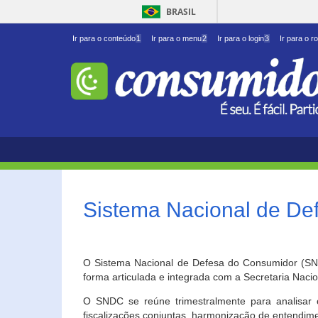
BRASIL
Ir para o conteúdo
1
Ir para o menu
2
Ir para o login
3
Ir para o r
Sistema Nacional de D
O Sistema Nacional de Defesa do Consumidor (SNDC
forma articulada e integrada com a Secretaria Nac
O SNDC se reúne trimestralmente para analisar 
fiscalizações conjuntas, harmonização de entendime