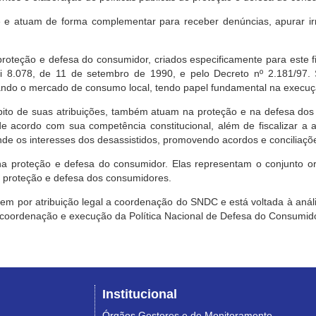
e atuam de forma complementar para receber denúncias, apurar irr
roteção e defesa do consumidor, criados especificamente para este f
ei 8.078, de 11 de setembro de 1990, e pelo Decreto nº 2.181/97.
ndo o mercado de consumo local, tendo papel fundamental na execuçã
mbito de suas atribuições, também atuam na proteção e na defesa dos
 acordo com sua competência constitucional, além de fiscalizar a ap
ende os interesses dos desassistidos, promovendo acordos e conciliaçõ
na proteção e defesa do consumidor. Elas representam o conjunto o
e proteção e defesa dos consumidores.
 tem por atribuição legal a coordenação do SNDC e está voltada à aná
, coordenação e execução da Política Nacional de Defesa do Consumido
Institucional
Órgãos Gestores e de Monitoramento