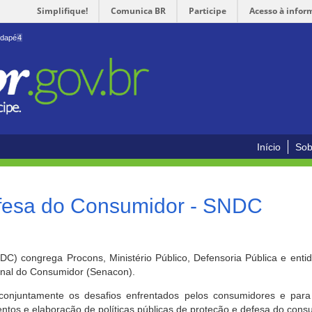
Simplifique!
Comunica BR
Participe
Acesso à infor
odapé
4
Início
Sob
efesa do Consumidor - SNDC
) congrega Procons, Ministério Público, Defensoria Pública e enti
ional do Consumidor (Senacon).
conjuntamente os desafios enfrentados pelos consumidores e para 
ntos e elaboração de políticas públicas de proteção e defesa do cons