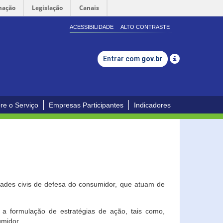
mação
Legislação
Canais
ACESSIBILIDADE
ALTO CONTRASTE
Entrar com
gov.br
re o Serviço
Empresas Participantes
Indicadores
dades civis de defesa do consumidor, que atuam de
a formulação de estratégias de ação, tais como,
umidor.