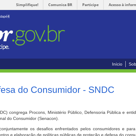
Simplifique!
Comunica BR
Participe
Acesso à infor
odapé
4
Início
Sob
efesa do Consumidor - SNDC
) congrega Procons, Ministério Público, Defensoria Pública e enti
ional do Consumidor (Senacon).
conjuntamente os desafios enfrentados pelos consumidores e para 
ntos e elaboração de políticas públicas de proteção e defesa do cons