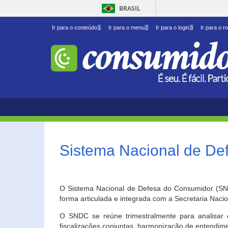
BRASIL
Ir para o conteúdo
1
Ir para o menu
2
Ir para o login
3
Ir para o r
Sistema Nacional de D
O Sistema Nacional de Defesa do Consumidor (SNDC
forma articulada e integrada com a Secretaria Nac
O SNDC se reúne trimestralmente para analisar 
fiscalizações conjuntas, harmonização de entendime