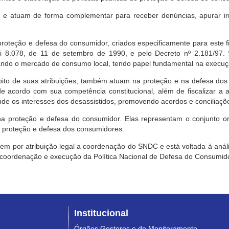
e atuam de forma complementar para receber denúncias, apurar irr
roteção e defesa do consumidor, criados especificamente para este f
ei 8.078, de 11 de setembro de 1990, e pelo Decreto nº 2.181/97.
ndo o mercado de consumo local, tendo papel fundamental na execuçã
mbito de suas atribuições, também atuam na proteção e na defesa dos
 acordo com sua competência constitucional, além de fiscalizar a ap
ende os interesses dos desassistidos, promovendo acordos e conciliaçõ
na proteção e defesa do consumidor. Elas representam o conjunto o
e proteção e defesa dos consumidores.
 tem por atribuição legal a coordenação do SNDC e está voltada à aná
, coordenação e execução da Política Nacional de Defesa do Consumido
Institucional
Órgãos Gestores e de Monitoramento