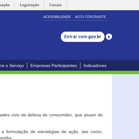
mação
Legislação
Canais
ACESSIBILIDADE
ALTO CONTRASTE
Entrar com
gov.br
re o Serviço
Empresas Participantes
Indicadores
dades civis de defesa do consumidor, que atuam de
a formulação de estratégias de ação, tais como,
umidor.