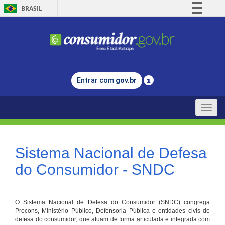
BRASIL
Simplifique!
Comunica BR
Participe
Acesso à informação
Entrar com
gov.br
Legislação
Canais
Toggle
naviga
Sistema Nacional de Defesa
do Consumidor - SNDC
O Sistema Nacional de Defesa do Consumidor (SNDC) congrega
Procons, Ministério Público, Defensoria Pública e entidades civis de
defesa do consumidor, que atuam de forma articulada e integrada com