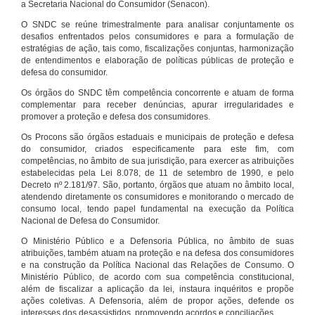
a Secretaria Nacional do Consumidor (Senacon).
O SNDC se reúne trimestralmente para analisar conjuntamente os
desafios enfrentados pelos consumidores e para a formulação de
estratégias de ação, tais como, fiscalizações conjuntas, harmonização
de entendimentos e elaboração de políticas públicas de proteção e
defesa do consumidor.
Os órgãos do SNDC têm competência concorrente e atuam de forma
complementar para receber denúncias, apurar irregularidades e
promover a proteção e defesa dos consumidores.
Os Procons são órgãos estaduais e municipais de proteção e defesa
do consumidor, criados especificamente para este fim, com
competências, no âmbito de sua jurisdição, para exercer as atribuições
estabelecidas pela Lei 8.078, de 11 de setembro de 1990, e pelo
Decreto nº 2.181/97. São, portanto, órgãos que atuam no âmbito local,
atendendo diretamente os consumidores e monitorando o mercado de
consumo local, tendo papel fundamental na execução da Política
Nacional de Defesa do Consumidor.
O Ministério Público e a Defensoria Pública, no âmbito de suas
atribuições, também atuam na proteção e na defesa dos consumidores
e na construção da Política Nacional das Relações de Consumo. O
Ministério Público, de acordo com sua competência constitucional,
além de fiscalizar a aplicação da lei, instaura inquéritos e propõe
ações coletivas. A Defensoria, além de propor ações, defende os
interesses dos desassistidos, promovendo acordos e conciliações.