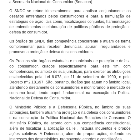
a Secretaria Nacional do Consumidor (Senacon).
O SNDC se reúne trimestralmente para analisar conjuntamente os
desafios enfrentados pelos consumidores e para a formulação de
estratégias de ação, tais como, fiscalizações conjuntas, harmonização
de entendimentos e elaboração de políticas públicas de proteção e
defesa do consumidor.
Os órgãos do SNDC têm competência concorrente e atuam de forma
complementar para receber denúncias, apurar irregularidades e
promover a proteção e defesa dos consumidores.
Os Procons são órgãos estaduais e municipais de proteção e defesa
do consumidor, criados especificamente para este fim, com
competências, no âmbito de sua jurisdição, para exercer as atribuições
estabelecidas pela Lei 8.078, de 11 de setembro de 1990, e pelo
Decreto nº 2.181/97. São, portanto, órgãos que atuam no âmbito local,
atendendo diretamente os consumidores e monitorando o mercado de
consumo local, tendo papel fundamental na execução da Política
Nacional de Defesa do Consumidor.
O Ministério Público e a Defensoria Pública, no âmbito de suas
atribuições, também atuam na proteção e na defesa dos consumidores
e na construção da Política Nacional das Relações de Consumo. O
Ministério Público, de acordo com sua competência constitucional,
além de fiscalizar a aplicação da lei, instaura inquéritos e propõe
ações coletivas. A Defensoria, além de propor ações, defende os
interesses dos desassistidos, promovendo acordos e conciliações.