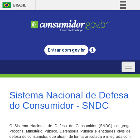
BRASIL
Simplifique!
Comunica BR
Participe
Acesso à informação
Entrar com
gov.br
Legislação
Canais
Toggle
naviga
Sistema Nacional de Defesa
do Consumidor - SNDC
O Sistema Nacional de Defesa do Consumidor (SNDC) congrega
Procons, Ministério Público, Defensoria Pública e entidades civis de
defesa do consumidor, que atuam de forma articulada e integrada com