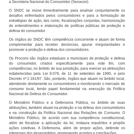
a Secretaria Nacional do Consumidor (Senacon).
O SNDC se reúne trimestralmente para analisar conjuntamente os
desafios enfrentados pelos consumidores e para a formulação de
estratégias de ação, tais como, fiscalizações conjuntas, harmonização
de entendimentos e elaboração de políticas públicas de proteção e
defesa do consumidor.
Os órgãos do SNDC têm competência concorrente e atuam de forma
complementar para receber denúncias, apurar irregularidades e
promover a proteção e defesa dos consumidores.
Os Procons são órgãos estaduais e municipais de proteção e defesa
do consumidor, criados especificamente para este fim, com
competências, no âmbito de sua jurisdição, para exercer as atribuições
estabelecidas pela Lei 8.078, de 11 de setembro de 1990, e pelo
Decreto nº 2.181/97. São, portanto, órgãos que atuam no âmbito local,
atendendo diretamente os consumidores e monitorando o mercado de
consumo local, tendo papel fundamental na execução da Política
Nacional de Defesa do Consumidor.
O Ministério Público e a Defensoria Pública, no âmbito de suas
atribuições, também atuam na proteção e na defesa dos consumidores
e na construção da Política Nacional das Relações de Consumo. O
Ministério Público, de acordo com sua competência constitucional,
além de fiscalizar a aplicação da lei, instaura inquéritos e propõe
ações coletivas. A Defensoria, além de propor ações, defende os
interesses dos desassistidos, promovendo acordos e conciliações.