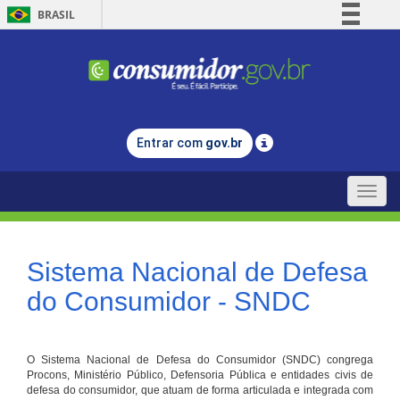
BRASIL
Simplifique!
Comunica BR
Participe
Acesso à informação
Entrar com
gov.br
Legislação
Canais
Toggle
naviga
Sistema Nacional de Defesa
do Consumidor - SNDC
O Sistema Nacional de Defesa do Consumidor (SNDC) congrega
Procons, Ministério Público, Defensoria Pública e entidades civis de
defesa do consumidor, que atuam de forma articulada e integrada com