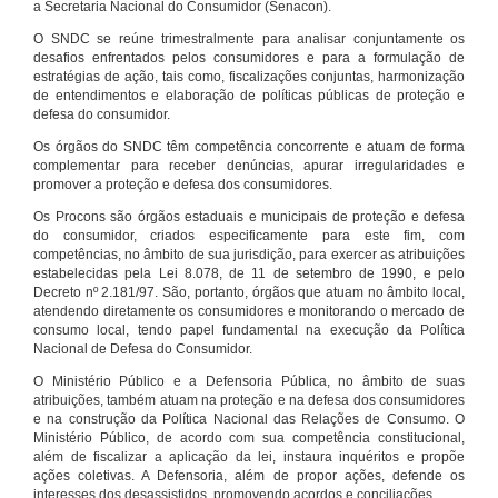
a Secretaria Nacional do Consumidor (Senacon).
O SNDC se reúne trimestralmente para analisar conjuntamente os
desafios enfrentados pelos consumidores e para a formulação de
estratégias de ação, tais como, fiscalizações conjuntas, harmonização
de entendimentos e elaboração de políticas públicas de proteção e
defesa do consumidor.
Os órgãos do SNDC têm competência concorrente e atuam de forma
complementar para receber denúncias, apurar irregularidades e
promover a proteção e defesa dos consumidores.
Os Procons são órgãos estaduais e municipais de proteção e defesa
do consumidor, criados especificamente para este fim, com
competências, no âmbito de sua jurisdição, para exercer as atribuições
estabelecidas pela Lei 8.078, de 11 de setembro de 1990, e pelo
Decreto nº 2.181/97. São, portanto, órgãos que atuam no âmbito local,
atendendo diretamente os consumidores e monitorando o mercado de
consumo local, tendo papel fundamental na execução da Política
Nacional de Defesa do Consumidor.
O Ministério Público e a Defensoria Pública, no âmbito de suas
atribuições, também atuam na proteção e na defesa dos consumidores
e na construção da Política Nacional das Relações de Consumo. O
Ministério Público, de acordo com sua competência constitucional,
além de fiscalizar a aplicação da lei, instaura inquéritos e propõe
ações coletivas. A Defensoria, além de propor ações, defende os
interesses dos desassistidos, promovendo acordos e conciliações.