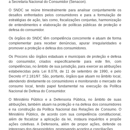
a Secretaria Nacional do Consumidor (Senacon).
O SNDC se reúne trimestralmente para analisar conjuntamente os
desafios enfrentados pelos consumidores e para a formulação de
estratégias de ação, tais como, fiscalizações conjuntas, harmonização
de entendimentos e elaboração de políticas públicas de proteção e
defesa do consumidor.
Os órgãos do SNDC têm competência concorrente e atuam de forma
complementar para receber denúncias, apurar irregularidades e
promover a proteção e defesa dos consumidores.
Os Procons são órgãos estaduais e municipais de proteção e defesa
do consumidor, criados especificamente para este fim, com
competências, no âmbito de sua jurisdição, para exercer as atribuições
estabelecidas pela Lei 8.078, de 11 de setembro de 1990, e pelo
Decreto nº 2.181/97. São, portanto, órgãos que atuam no âmbito local,
atendendo diretamente os consumidores e monitorando o mercado de
consumo local, tendo papel fundamental na execução da Política
Nacional de Defesa do Consumidor.
O Ministério Público e a Defensoria Pública, no âmbito de suas
atribuições, também atuam na proteção e na defesa dos consumidores
e na construção da Política Nacional das Relações de Consumo. O
Ministério Público, de acordo com sua competência constitucional,
além de fiscalizar a aplicação da lei, instaura inquéritos e propõe
ações coletivas. A Defensoria, além de propor ações, defende os
interesses dos desassistidos, promovendo acordos e conciliações.