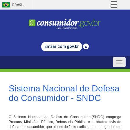
BRASIL
Simplifique!
Comunica BR
Participe
Acesso à informação
Entrar com
gov.br
Legislação
Canais
Toggle
naviga
Sistema Nacional de Defesa
do Consumidor - SNDC
O Sistema Nacional de Defesa do Consumidor (SNDC) congrega
Procons, Ministério Público, Defensoria Pública e entidades civis de
defesa do consumidor, que atuam de forma articulada e integrada com