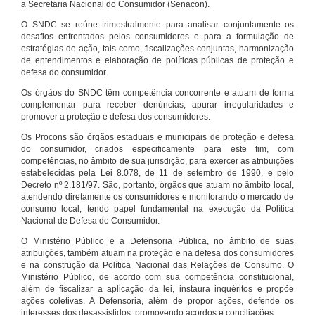
a Secretaria Nacional do Consumidor (Senacon).
O SNDC se reúne trimestralmente para analisar conjuntamente os
desafios enfrentados pelos consumidores e para a formulação de
estratégias de ação, tais como, fiscalizações conjuntas, harmonização
de entendimentos e elaboração de políticas públicas de proteção e
defesa do consumidor.
Os órgãos do SNDC têm competência concorrente e atuam de forma
complementar para receber denúncias, apurar irregularidades e
promover a proteção e defesa dos consumidores.
Os Procons são órgãos estaduais e municipais de proteção e defesa
do consumidor, criados especificamente para este fim, com
competências, no âmbito de sua jurisdição, para exercer as atribuições
estabelecidas pela Lei 8.078, de 11 de setembro de 1990, e pelo
Decreto nº 2.181/97. São, portanto, órgãos que atuam no âmbito local,
atendendo diretamente os consumidores e monitorando o mercado de
consumo local, tendo papel fundamental na execução da Política
Nacional de Defesa do Consumidor.
O Ministério Público e a Defensoria Pública, no âmbito de suas
atribuições, também atuam na proteção e na defesa dos consumidores
e na construção da Política Nacional das Relações de Consumo. O
Ministério Público, de acordo com sua competência constitucional,
além de fiscalizar a aplicação da lei, instaura inquéritos e propõe
ações coletivas. A Defensoria, além de propor ações, defende os
interesses dos desassistidos, promovendo acordos e conciliações.