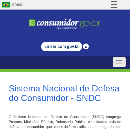
BRASIL
Simplifique!
Comunica BR
Participe
Acesso à informação
Entrar com
gov.br
Legislação
Canais
Toggle
naviga
Sistema Nacional de Defesa
do Consumidor - SNDC
O Sistema Nacional de Defesa do Consumidor (SNDC) congrega
Procons, Ministério Público, Defensoria Pública e entidades civis de
defesa do consumidor, que atuam de forma articulada e integrada com