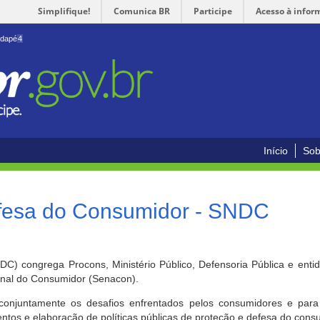
Simplifique!
Comunica BR
Participe
Acesso à infor
odapé
4
Início
Sob
efesa do Consumidor - SNDC
) congrega Procons, Ministério Público, Defensoria Pública e enti
ional do Consumidor (Senacon).
conjuntamente os desafios enfrentados pelos consumidores e para 
ntos e elaboração de políticas públicas de proteção e defesa do cons