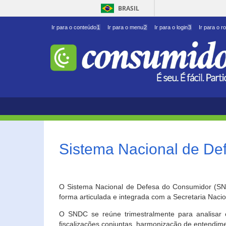
BRASIL
Ir para o conteúdo
1
Ir para o menu
2
Ir para o login
3
Ir para o r
Sistema Nacional de D
O Sistema Nacional de Defesa do Consumidor (SNDC
forma articulada e integrada com a Secretaria Nac
O SNDC se reúne trimestralmente para analisar 
fiscalizações conjuntas, harmonização de entendime