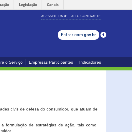
mação
Legislação
Canais
ACESSIBILIDADE
ALTO CONTRASTE
Entrar com
gov.br
re o Serviço
Empresas Participantes
Indicadores
dades civis de defesa do consumidor, que atuam de
a formulação de estratégias de ação, tais como,
umidor.