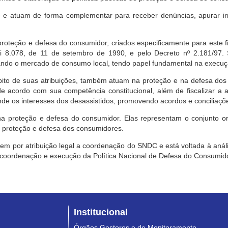
e atuam de forma complementar para receber denúncias, apurar irr
roteção e defesa do consumidor, criados especificamente para este f
ei 8.078, de 11 de setembro de 1990, e pelo Decreto nº 2.181/97.
ndo o mercado de consumo local, tendo papel fundamental na execuçã
mbito de suas atribuições, também atuam na proteção e na defesa dos
 acordo com sua competência constitucional, além de fiscalizar a ap
ende os interesses dos desassistidos, promovendo acordos e conciliaçõ
na proteção e defesa do consumidor. Elas representam o conjunto o
e proteção e defesa dos consumidores.
 tem por atribuição legal a coordenação do SNDC e está voltada à aná
, coordenação e execução da Política Nacional de Defesa do Consumido
Institucional
Órgãos Gestores e de Monitoramento