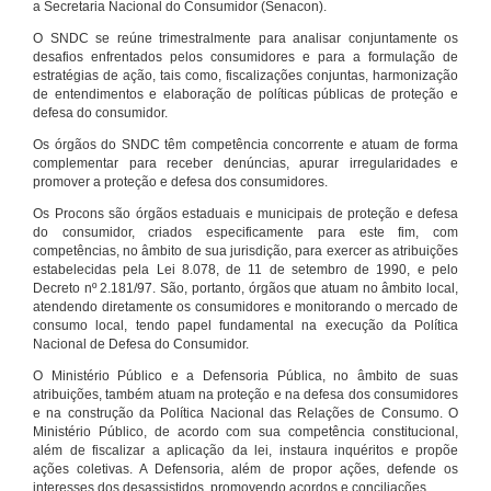
a Secretaria Nacional do Consumidor (Senacon).
O SNDC se reúne trimestralmente para analisar conjuntamente os
desafios enfrentados pelos consumidores e para a formulação de
estratégias de ação, tais como, fiscalizações conjuntas, harmonização
de entendimentos e elaboração de políticas públicas de proteção e
defesa do consumidor.
Os órgãos do SNDC têm competência concorrente e atuam de forma
complementar para receber denúncias, apurar irregularidades e
promover a proteção e defesa dos consumidores.
Os Procons são órgãos estaduais e municipais de proteção e defesa
do consumidor, criados especificamente para este fim, com
competências, no âmbito de sua jurisdição, para exercer as atribuições
estabelecidas pela Lei 8.078, de 11 de setembro de 1990, e pelo
Decreto nº 2.181/97. São, portanto, órgãos que atuam no âmbito local,
atendendo diretamente os consumidores e monitorando o mercado de
consumo local, tendo papel fundamental na execução da Política
Nacional de Defesa do Consumidor.
O Ministério Público e a Defensoria Pública, no âmbito de suas
atribuições, também atuam na proteção e na defesa dos consumidores
e na construção da Política Nacional das Relações de Consumo. O
Ministério Público, de acordo com sua competência constitucional,
além de fiscalizar a aplicação da lei, instaura inquéritos e propõe
ações coletivas. A Defensoria, além de propor ações, defende os
interesses dos desassistidos, promovendo acordos e conciliações.