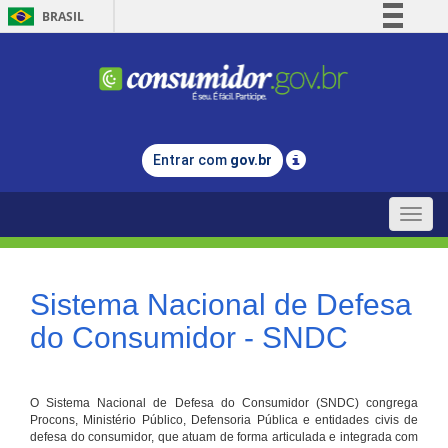
BRASIL
Simplifique!
Comunica BR
Participe
Acesso à informação
Entrar com
gov.br
Legislação
Canais
Toggle
naviga
Sistema Nacional de Defesa
do Consumidor - SNDC
O Sistema Nacional de Defesa do Consumidor (SNDC) congrega
Procons, Ministério Público, Defensoria Pública e entidades civis de
defesa do consumidor, que atuam de forma articulada e integrada com