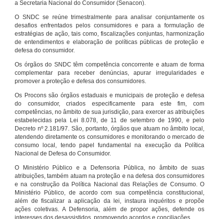
a Secretaria Nacional do Consumidor (Senacon).
O SNDC se reúne trimestralmente para analisar conjuntamente os
desafios enfrentados pelos consumidores e para a formulação de
estratégias de ação, tais como, fiscalizações conjuntas, harmonização
de entendimentos e elaboração de políticas públicas de proteção e
defesa do consumidor.
Os órgãos do SNDC têm competência concorrente e atuam de forma
complementar para receber denúncias, apurar irregularidades e
promover a proteção e defesa dos consumidores.
Os Procons são órgãos estaduais e municipais de proteção e defesa
do consumidor, criados especificamente para este fim, com
competências, no âmbito de sua jurisdição, para exercer as atribuições
estabelecidas pela Lei 8.078, de 11 de setembro de 1990, e pelo
Decreto nº 2.181/97. São, portanto, órgãos que atuam no âmbito local,
atendendo diretamente os consumidores e monitorando o mercado de
consumo local, tendo papel fundamental na execução da Política
Nacional de Defesa do Consumidor.
O Ministério Público e a Defensoria Pública, no âmbito de suas
atribuições, também atuam na proteção e na defesa dos consumidores
e na construção da Política Nacional das Relações de Consumo. O
Ministério Público, de acordo com sua competência constitucional,
além de fiscalizar a aplicação da lei, instaura inquéritos e propõe
ações coletivas. A Defensoria, além de propor ações, defende os
interesses dos desassistidos, promovendo acordos e conciliações.