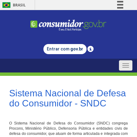
BRASIL
Simplifique!
Comunica BR
Participe
Acesso à informação
Entrar com
gov.br
Legislação
Canais
Toggle
naviga
Sistema Nacional de Defesa
do Consumidor - SNDC
O Sistema Nacional de Defesa do Consumidor (SNDC) congrega
Procons, Ministério Público, Defensoria Pública e entidades civis de
defesa do consumidor, que atuam de forma articulada e integrada com