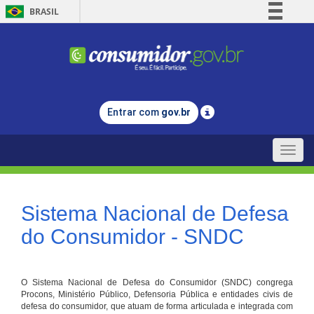
BRASIL
Simplifique!
Comunica BR
Participe
Acesso à informação
Entrar com
gov.br
Legislação
Canais
Toggle
naviga
Sistema Nacional de Defesa
do Consumidor - SNDC
O Sistema Nacional de Defesa do Consumidor (SNDC) congrega
Procons, Ministério Público, Defensoria Pública e entidades civis de
defesa do consumidor, que atuam de forma articulada e integrada com