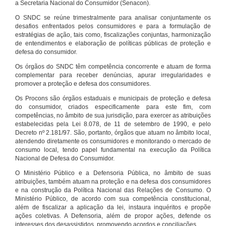
a Secretaria Nacional do Consumidor (Senacon).
O SNDC se reúne trimestralmente para analisar conjuntamente os
desafios enfrentados pelos consumidores e para a formulação de
estratégias de ação, tais como, fiscalizações conjuntas, harmonização
de entendimentos e elaboração de políticas públicas de proteção e
defesa do consumidor.
Os órgãos do SNDC têm competência concorrente e atuam de forma
complementar para receber denúncias, apurar irregularidades e
promover a proteção e defesa dos consumidores.
Os Procons são órgãos estaduais e municipais de proteção e defesa
do consumidor, criados especificamente para este fim, com
competências, no âmbito de sua jurisdição, para exercer as atribuições
estabelecidas pela Lei 8.078, de 11 de setembro de 1990, e pelo
Decreto nº 2.181/97. São, portanto, órgãos que atuam no âmbito local,
atendendo diretamente os consumidores e monitorando o mercado de
consumo local, tendo papel fundamental na execução da Política
Nacional de Defesa do Consumidor.
O Ministério Público e a Defensoria Pública, no âmbito de suas
atribuições, também atuam na proteção e na defesa dos consumidores
e na construção da Política Nacional das Relações de Consumo. O
Ministério Público, de acordo com sua competência constitucional,
além de fiscalizar a aplicação da lei, instaura inquéritos e propõe
ações coletivas. A Defensoria, além de propor ações, defende os
interesses dos desassistidos, promovendo acordos e conciliações.