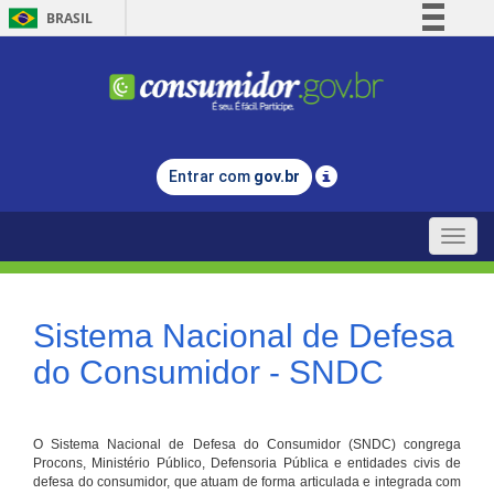
BRASIL
Simplifique!
Comunica BR
Participe
Acesso à informação
Entrar com
gov.br
Legislação
Canais
Toggle
naviga
Sistema Nacional de Defesa
do Consumidor - SNDC
O Sistema Nacional de Defesa do Consumidor (SNDC) congrega
Procons, Ministério Público, Defensoria Pública e entidades civis de
defesa do consumidor, que atuam de forma articulada e integrada com