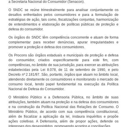
a Secretaria Nacional do Consumidor (Senacon).
O SNDC se reúne trimestralmente para analisar conjuntamente os
desafios enfrentados pelos consumidores e para a formulação de
estratégias de ação, tais como, fiscalizações conjuntas, harmonização
de entendimentos e elaboração de políticas públicas de proteção e
defesa do consumidor.
Os órgãos do SNDC têm competência concorrente e atuam de forma
complementar para receber denúncias, apurar irregularidades e
promover a proteção e defesa dos consumidores.
Os Procons são órgãos estaduais e municipais de proteção e defesa
do consumidor, criados especificamente para este fim, com
competências, no âmbito de sua jurisdição, para exercer as atribuições
estabelecidas pela Lei 8.078, de 11 de setembro de 1990, e pelo
Decreto nº 2.181/97. São, portanto, órgãos que atuam no âmbito local,
atendendo diretamente os consumidores e monitorando o mercado de
consumo local, tendo papel fundamental na execução da Política
Nacional de Defesa do Consumidor.
O Ministério Público e a Defensoria Pública, no âmbito de suas
atribuições, também atuam na proteção e na defesa dos consumidores
e na construção da Política Nacional das Relações de Consumo. O
Ministério Público, de acordo com sua competência constitucional,
além de fiscalizar a aplicação da lei, instaura inquéritos e propõe
ações coletivas. A Defensoria, além de propor ações, defende os
interesses dos desassistidos, promovendo acordos e conciliações.