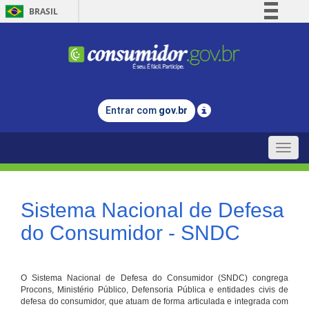
BRASIL
Simplifique!
Comunica BR
Participe
Acesso à informação
Entrar com
gov.br
Legislação
Canais
Toggle
naviga
Sistema Nacional de Defesa
do Consumidor - SNDC
O Sistema Nacional de Defesa do Consumidor (SNDC) congrega
Procons, Ministério Público, Defensoria Pública e entidades civis de
defesa do consumidor, que atuam de forma articulada e integrada com